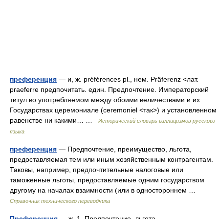
преференция
— и, ж. préférences pl., нем. Präferenz <лат.
praeferre предпочитать. един. Предпочтение. Императорский
титул во употребляемом между обоими величествами и их
Государствах церемониале (ceremoniel <так>) и установленном
равенстве ни какими… …
Исторический словарь галлицизмов русского
языка
преференция
— Предпочтение, преимущество, льгота,
предоставляемая тем или иным хозяйственным контрагентам.
Таковы, например, предпочтительные налоговые или
таможенные льготы, предоставляемые одним государством
другому на началах взаимности (или в одностороннем …
Справочник технического переводчика
Преференция
— ж. 1. Предпочтение, льгота,