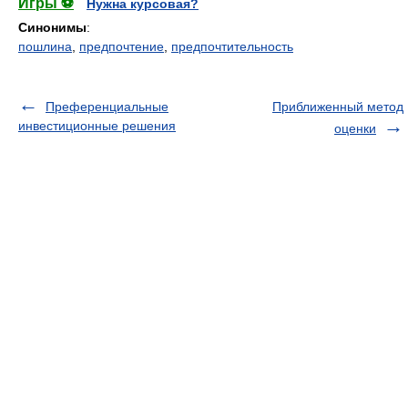
Игры ⚽
Нужна курсовая?
Синонимы
:
пошлина
,
предпочтение
,
предпочтительность
Преференциальные
Приближенный метод
инвестиционные решения
оценки