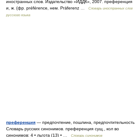
иностранных слов. Издательство «ИДДК», 2007. преференция
и, ж. (фр. préférence, нем. Präferenz …
Словарь иностранных слов
русского языка
преференция
— предпочтение, пошлина, предпочтительность
Словарь русских синонимов. преференция сущ., кол во
синонимов: 4 • льгота (13) • …
Словарь синонимов